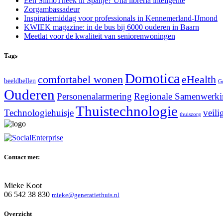
Een SlimoTheek in Spanje? Una librería inteligente
Zorgambassadeur
Inspiratiemiddag voor professionals in Kennemerland-IJmond
KWIEK magazine: in de bus bij 6000 ouderen in Baarn
Meetlat voor de kwaliteit van seniorenwoningen
Tags
Domotica
comfortabel wonen
eHealth
beeldbellen
G
Ouderen
Personenalarmering
Regionale Samenwerk
Thuistechnologie
Technologiehuisje
veili
thuiszorg
Contact met:
Mieke Koot
06 542 38 830
mieke@generatiethuis.nl
Overzicht