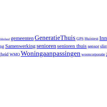
GeneratieThuis
Inn
gemeenten
Huistest
GPS
elderland
senioren
senioren thuis
Samenwerking
ing
sensor
sli
Woningaanpassingen
gheid
WMO
wooncorporatie