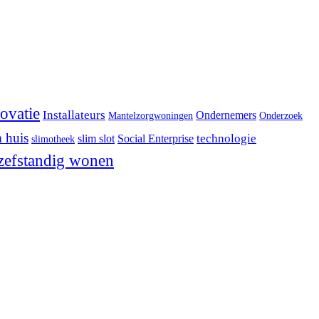
ovatie
Installateurs
Ondernemers
Mantelzorgwoningen
Onderzoek
m huis
technologie
slim slot
Social Enterprise
slimotheek
zefstandig wonen