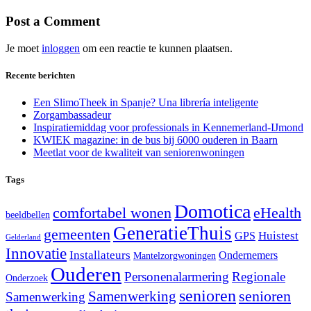
Post a Comment
Je moet
inloggen
om een reactie te kunnen plaatsen.
Recente berichten
Een SlimoTheek in Spanje? Una librería inteligente
Zorgambassadeur
Inspiratiemiddag voor professionals in Kennemerland-IJmond
KWIEK magazine: in de bus bij 6000 ouderen in Baarn
Meetlat voor de kwaliteit van seniorenwoningen
Tags
Domotica
comfortabel wonen
eHealth
beeldbellen
GeneratieThuis
gemeenten
Huistest
GPS
Gelderland
Innovatie
Installateurs
Ondernemers
Mantelzorgwoningen
Ouderen
Personenalarmering
Regionale
Onderzoek
senioren
senioren
Samenwerking
Samenwerking