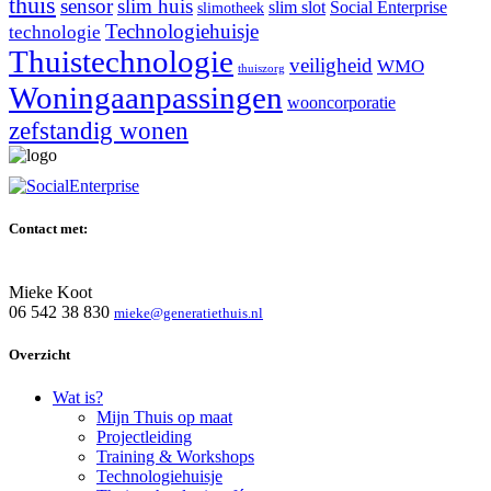
thuis
sensor
slim huis
slim slot
Social Enterprise
slimotheek
Technologiehuisje
technologie
Thuistechnologie
veiligheid
WMO
thuiszorg
Woningaanpassingen
wooncorporatie
zefstandig wonen
Contact met:
Mieke Koot
06 542 38 830
mieke@generatiethuis.nl
Overzicht
Wat is?
Mijn Thuis op maat
Projectleiding
Training & Workshops
Technologiehuisje