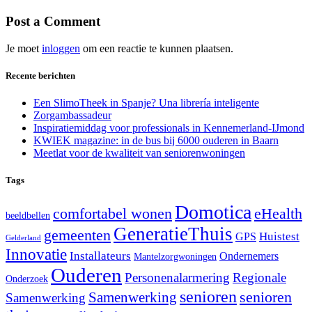
Post a Comment
Je moet
inloggen
om een reactie te kunnen plaatsen.
Recente berichten
Een SlimoTheek in Spanje? Una librería inteligente
Zorgambassadeur
Inspiratiemiddag voor professionals in Kennemerland-IJmond
KWIEK magazine: in de bus bij 6000 ouderen in Baarn
Meetlat voor de kwaliteit van seniorenwoningen
Tags
Domotica
comfortabel wonen
eHealth
beeldbellen
GeneratieThuis
gemeenten
Huistest
GPS
Gelderland
Innovatie
Installateurs
Ondernemers
Mantelzorgwoningen
Ouderen
Personenalarmering
Regionale
Onderzoek
senioren
senioren
Samenwerking
Samenwerking