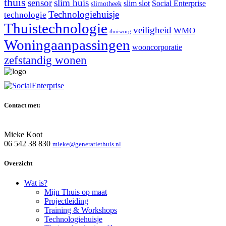
thuis
sensor
slim huis
slim slot
Social Enterprise
slimotheek
Technologiehuisje
technologie
Thuistechnologie
veiligheid
WMO
thuiszorg
Woningaanpassingen
wooncorporatie
zefstandig wonen
Contact met:
Mieke Koot
06 542 38 830
mieke@generatiethuis.nl
Overzicht
Wat is?
Mijn Thuis op maat
Projectleiding
Training & Workshops
Technologiehuisje