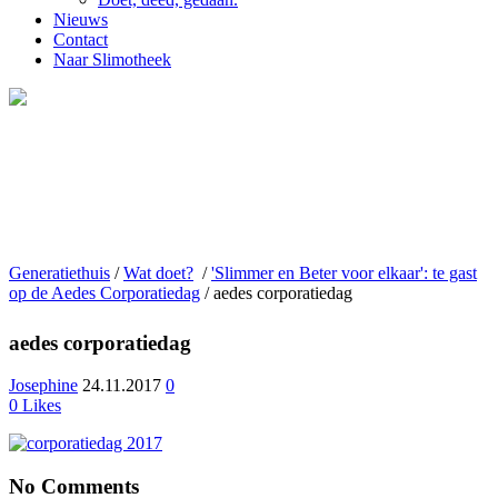
Nieuws
Contact
Naar Slimotheek
Generatiethuis
/
Wat doet?
/
'Slimmer en Beter voor elkaar': te gast
op de Aedes Corporatiedag
/
aedes corporatiedag
aedes corporatiedag
Josephine
24.11.2017
0
0
Likes
No Comments