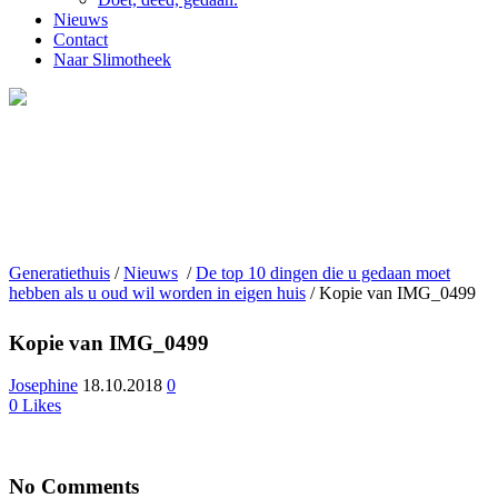
Nieuws
Contact
Naar Slimotheek
Generatiethuis
/
Nieuws
/
De top 10 dingen die u gedaan moet
hebben als u oud wil worden in eigen huis
/
Kopie van IMG_0499
Kopie van IMG_0499
Josephine
18.10.2018
0
0
Likes
No Comments