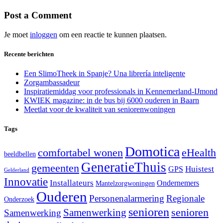
Post a Comment
Je moet
inloggen
om een reactie te kunnen plaatsen.
Recente berichten
Een SlimoTheek in Spanje? Una librería inteligente
Zorgambassadeur
Inspiratiemiddag voor professionals in Kennemerland-IJmond
KWIEK magazine: in de bus bij 6000 ouderen in Baarn
Meetlat voor de kwaliteit van seniorenwoningen
Tags
Domotica
comfortabel wonen
eHealth
beeldbellen
GeneratieThuis
gemeenten
Huistest
GPS
Gelderland
Innovatie
Installateurs
Ondernemers
Mantelzorgwoningen
Ouderen
Personenalarmering
Regionale
Onderzoek
senioren
senioren
Samenwerking
Samenwerking