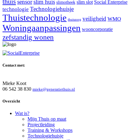
thuis
sensor
slim huis
slim slot
Social Enterprise
slimotheek
Technologiehuisje
technologie
Thuistechnologie
veiligheid
WMO
thuiszorg
Woningaanpassingen
wooncorporatie
zefstandig wonen
Contact met:
Mieke Koot
06 542 38 830
mieke@generatiethuis.nl
Overzicht
Wat is?
Mijn Thuis op maat
Projectleiding
Training & Workshops
Technologiehuisje